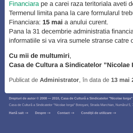
Financiara
pe a carei raza teritoriala aveti d
Termenul limita pana la care formularul treb
Financiara:
15 mai
a anului curent.
Pana la 31 decembrie administratia financia
informatiile si va vira sumele stranse catre 
Cu mii de multumiri
,
Casa de Cultura a Sindicatelor ”Nicolae 
Publicat de
Administrator
, în data de
13 mai 
Drepturi de autor © 2008 — 2010, Casa de Cultură a Sindicatelor "Nicolae Iorga
Casa de Cultură a Sindicatelor "Nicolae Iorga" Botoşani, Strada Marchian, Numărul 5,
Hartă sait –»
Despre –»
Contact –»
Condiţii de utilizare –»