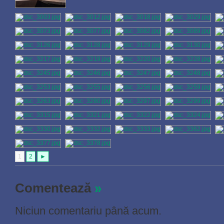
1
2
►
Comentează
»
Niciun comentariu până acum.