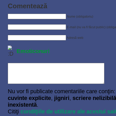
Comentează
Nume (obligatoriu)
E-mail (nu va fi făcut public) (obliga
Adresă web
Emoticonuri
Nu vor fi publicate comentariile care conţin:
cuvinte explicite
,
jigniri
,
scriere nelizibil
inexistentă
.
Citiţi
condiţiile de utilizare ale acestui sai