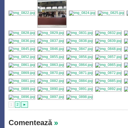
1
2
►
Comentează
»