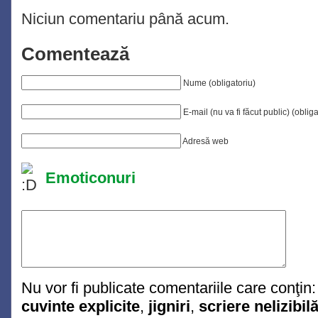
Niciun comentariu până acum.
Comentează
Nume (obligatoriu)
E-mail (nu va fi făcut public) (obliga
Adresă web
Emoticonuri
Nu vor fi publicate comentariile care conţin:
cuvinte explicite
,
jigniri
,
scriere nelizibil