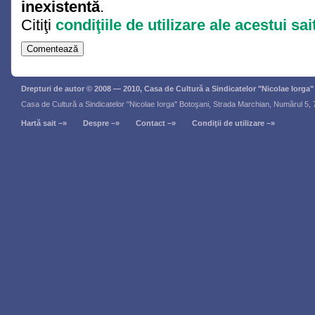
inexistentă
.
Citiţi
condiţiile de utilizare ale acestui sai
Drepturi de autor © 2008 — 2010, Casa de Cultură a Sindicatelor "Nicolae Iorga
Casa de Cultură a Sindicatelor "Nicolae Iorga" Botoşani, Strada Marchian, Numărul 5,
Hartă sait –»
Despre –»
Contact –»
Condiţii de utilizare –»